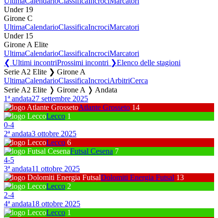
Ultima
Calendario
Classifica
Incroci
Marcatori
Under 19
Girone C
Ultima
Calendario
Classifica
Incroci
Marcatori
Under 15
Girone A Elite
Ultima
Calendario
Classifica
Incroci
Marcatori
❮ Ultimi incontri
Prossimi incontri ❯
Elenco delle stagioni
Serie A2 Elite ❯ Girone A
Ultima
Calendario
Classifica
Incroci
Arbitri
Cerca
Serie A2 Elite ❭ Girone A ❭ Andata
1ª andata
27 settembre 2025
Atlante Grosseto
14
Lecco
1
0
-
4
2ª andata
3 ottobre 2025
Lecco
6
Futsal Cesena
7
4
-
5
3ª andata
11 ottobre 2025
Dolomiti Energia Futsal
13
Lecco
2
2
-
4
4ª andata
18 ottobre 2025
Lecco
1