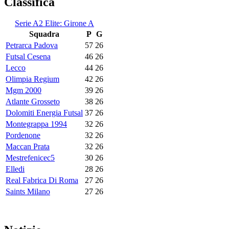
Classifica
Serie A2 Elite: Girone A
Squadra
P
G
Petrarca Padova
57
26
Futsal Cesena
46
26
Lecco
44
26
Olimpia Regium
42
26
Mgm 2000
39
26
Atlante Grosseto
38
26
Dolomiti Energia Futsal
37
26
Montegrappa 1994
32
26
Pordenone
32
26
Maccan Prata
32
26
Mestrefenicec5
30
26
Elledi
28
26
Real Fabrica Di Roma
27
26
Saints Milano
27
26