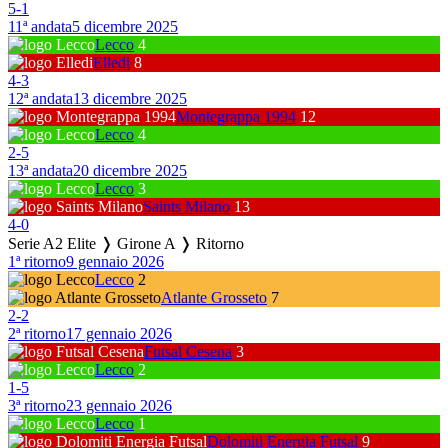
5
-
1
11ª andata
5 dicembre 2025
Lecco
4
Elledi
8
4
-
3
12ª andata
13 dicembre 2025
Montegrappa 1994
12
Lecco
4
2
-
5
13ª andata
20 dicembre 2025
Lecco
3
Saints Milano
13
4
-
0
Serie A2 Elite ❭ Girone A ❭ Ritorno
1ª ritorno
9 gennaio 2026
Lecco
2
Atlante Grosseto
7
2
-
2
2ª ritorno
17 gennaio 2026
Futsal Cesena
3
Lecco
2
1
-
5
3ª ritorno
23 gennaio 2026
Lecco
1
Dolomiti Energia Futsal
9