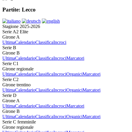
Partite: Lecco
Stagione 2025-2026
Serie A2 Elite
Girone A
Ultima
Calendario
Classifica
Incroci
Serie B
Girone B
Ultima
Calendario
Classifica
Incroci
Marcatori
Serie C1
Girone regionale
Ultima
Calendario
Classifica
Incroci
Organici
Marcatori
Serie C2
Girone trentino
Ultima
Calendario
Classifica
Incroci
Organici
Marcatori
Serie D
Girone A
Ultima
Calendario
Classifica
Incroci
Marcatori
Girone B
Ultima
Calendario
Classifica
Incroci
Organici
Marcatori
Serie C femminile
Girone regionale