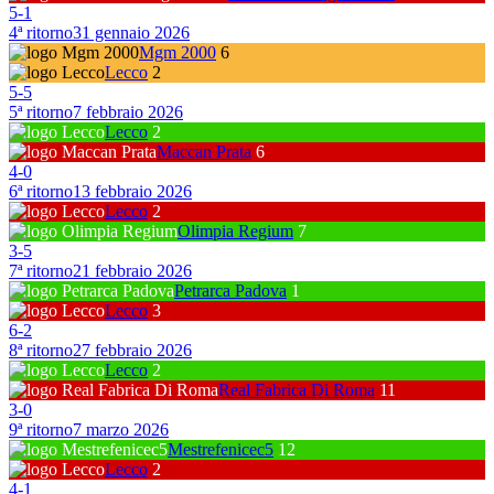
5
-
1
4ª ritorno
31 gennaio 2026
Mgm 2000
6
Lecco
2
5
-
5
5ª ritorno
7 febbraio 2026
Lecco
2
Maccan Prata
6
4
-
0
6ª ritorno
13 febbraio 2026
Lecco
2
Olimpia Regium
7
3
-
5
7ª ritorno
21 febbraio 2026
Petrarca Padova
1
Lecco
3
6
-
2
8ª ritorno
27 febbraio 2026
Lecco
2
Real Fabrica Di Roma
11
3
-
0
9ª ritorno
7 marzo 2026
Mestrefenicec5
12
Lecco
2
4
-
1