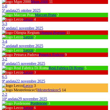
Mgm 2000
11
1
-
0
5ª andata
25 ottobre 2025
Maccan Prata
2
Lecco
4
5
-
3
6ª andata
1 novembre 2025
Olimpia Regium
11
Lecco
2
3
-
4
7ª andata
8 novembre 2025
Lecco
2
Petrarca Padova
9
3
-
2
8ª andata
15 novembre 2025
Real Fabrica Di Roma
5
Lecco
3
6
-
5
9ª andata
22 novembre 2025
Lecco
3
Mestrefenicec5
14
2
-
2
10ª andata
29 novembre 2025
Pordenone
3
Lecco
6