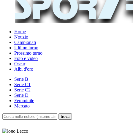
Home
Notizie
Campionati
Ultimo turno
Prossimo turno
Foto e video
Oscar
Albi d'oro
Serie B
Serie C1
Serie C2
Serie D
Femminile
Mercato