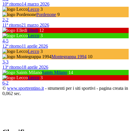
10ª ritorno
14 marzo 2026
Lecco
3
Pordenone
9
2
-
2
11ª ritorno
21 marzo 2026
Elledi
12
Lecco
3
4
-
5
12ª ritorno
11 aprile 2026
Lecco
3
Montegrappa 1994
10
3
-
3
13ª ritorno
18 aprile 2026
Saints Milano
14
Lecco
3
6
-
2
©
www.sportrentino.it
- strumenti per i siti sportivi - pagina creata in
0,062 sec.