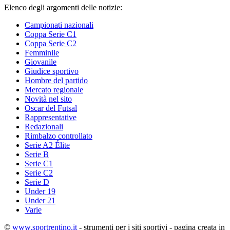
Elenco degli argomenti delle notizie:
Campionati nazionali
Coppa Serie C1
Coppa Serie C2
Femminile
Giovanile
Giudice sportivo
Hombre del partido
Mercato regionale
Novità nel sito
Oscar del Futsal
Rappresentative
Redazionali
Rimbalzo controllato
Serie A2 Élite
Serie B
Serie C1
Serie C2
Serie D
Under 19
Under 21
Varie
©
www.sportrentino.it
- strumenti per i siti sportivi - pagina creata in