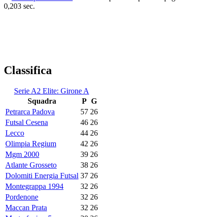
0,203 sec.
Classifica
Serie A2 Elite: Girone A
Squadra
P
G
Petrarca Padova
57
26
Futsal Cesena
46
26
Lecco
44
26
Olimpia Regium
42
26
Mgm 2000
39
26
Atlante Grosseto
38
26
Dolomiti Energia Futsal
37
26
Montegrappa 1994
32
26
Pordenone
32
26
Maccan Prata
32
26