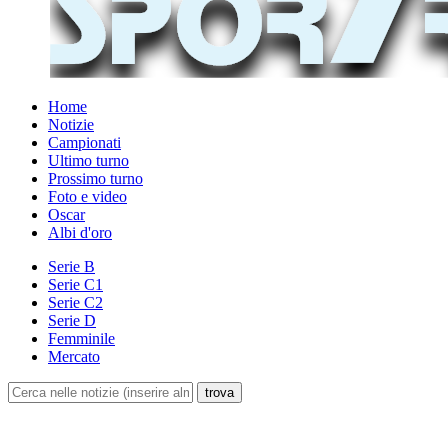
Home
Notizie
Campionati
Ultimo turno
Prossimo turno
Foto e video
Oscar
Albi d'oro
Serie B
Serie C1
Serie C2
Serie D
Femminile
Mercato