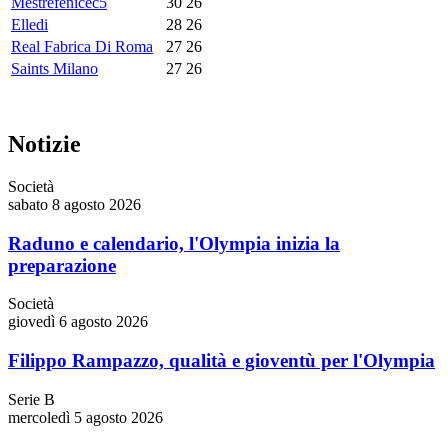
Mestrefenicec5
30
26
Elledi
28
26
Real Fabrica Di Roma
27
26
Saints Milano
27
26
Notizie
Società
sabato 8 agosto 2026
Raduno e calendario, l'Olympia inizia la
preparazione
Società
giovedì 6 agosto 2026
Filippo Rampazzo, qualità e gioventù per l'Olympia
Serie B
mercoledì 5 agosto 2026