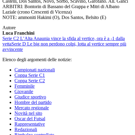
Castelli, Dos Santos, Novo, Sorbo, Scavino, Garofano. All. Ganci
ARBITRI: Bontorin di Bassano del Grappa e Mitri di Albano
Laziale (crono Crescenti di Vicenza)
NOTE: ammoniti Hakimi (O), Dos Santos, Belsito (E)
Autore
Luca Franchini
Serie C2
L’Alta Anaunia vince la sfida al vertice, ora è a -1 dalla
vetta
Serie D
Le big non perdono colpi, lotta al vertice sempre più
avvincente
Elenco degli argomenti delle notizie:
Campionati nazionali
Coppa Serie C1
Coppa Serie C2
Femminile
Giovanile
Giudice sportivo
Hombre del partido
Mercato regionale
Novità nel sito
Oscar del Futsal
Rappresentative
Redazionali
Rimbalzo controllato