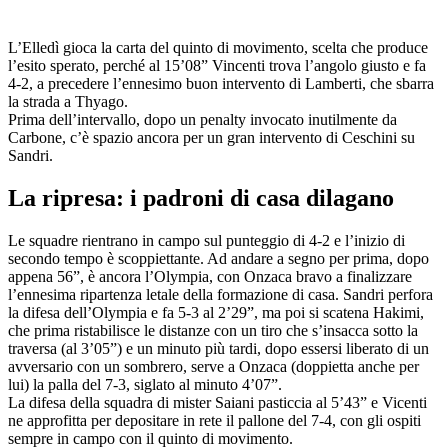
L’Elledì gioca la carta del quinto di movimento, scelta che produce
l’esito sperato, perché al 15’08” Vincenti trova l’angolo giusto e fa
4-2, a precedere l’ennesimo buon intervento di Lamberti, che sbarra
la strada a Thyago.
Prima dell’intervallo, dopo un penalty invocato inutilmente da
Carbone, c’è spazio ancora per un gran intervento di Ceschini su
Sandri.
La ripresa: i padroni di casa dilagano
Le squadre rientrano in campo sul punteggio di 4-2 e l’inizio di
secondo tempo è scoppiettante. Ad andare a segno per prima, dopo
appena 56”, è ancora l’Olympia, con Onzaca bravo a finalizzare
l’ennesima ripartenza letale della formazione di casa. Sandri perfora
la difesa dell’Olympia e fa 5-3 al 2’29”, ma poi si scatena Hakimi,
che prima ristabilisce le distanze con un tiro che s’insacca sotto la
traversa (al 3’05”) e un minuto più tardi, dopo essersi liberato di un
avversario con un sombrero, serve a Onzaca (doppietta anche per
lui) la palla del 7-3, siglato al minuto 4’07”.
La difesa della squadra di mister Saiani pasticcia al 5’43” e Vicenti
ne approfitta per depositare in rete il pallone del 7-4, con gli ospiti
sempre in campo con il quinto di movimento.