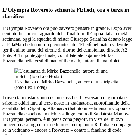
L’Olympia Rovereto schianta l’Elledì, ora è terza in
classifica
L’Olympia Rovereto ora può davvero pensare in grande. Dopo aver
centrato lo storico traguardo della final four di Coppa Italia a metà
settimana, oggi la squadra di mister Giuseppe Saiani ha dettato legge
al PalaMarchetti contro i piemontesi dell’Elledì nel match valevole
per il quinto turno del girone di ritorno del campionato di serie A2
Élite: 9-4 il punteggio finale, con il laterale lagarino Mirko
Bazzanella nelle vesti di man of the math, autore di una tripletta.
L'esultanza di Mirko Bazzanella, autore di una tripletta
(foto Leo Hodaj)
I roveretani distanziano così in classifica l’avversaria di giornata e
salgono addirittura al terzo posto in graduatoria, approfittando della
sconfitta dello Sporting Altamarca (battuto in settimana in Coppa da
Bazzanella e soci) nel match casalingo contro il Saviatesta Mantova.
L’Olympia, pertanto, è in piena zona playoff, in vista del nuovo
impegno casalingo di martedì prossimo, quando Rafinha e compagni
se la vedranno – ancora a Rovereto – contro il fanalino di coda