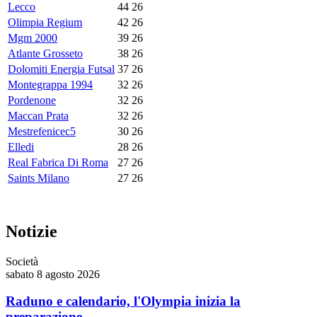
Lecco
44
26
Olimpia Regium
42
26
Mgm 2000
39
26
Atlante Grosseto
38
26
Dolomiti Energia Futsal
37
26
Montegrappa 1994
32
26
Pordenone
32
26
Maccan Prata
32
26
Mestrefenicec5
30
26
Elledi
28
26
Real Fabrica Di Roma
27
26
Saints Milano
27
26
Notizie
Società
sabato 8 agosto 2026
Raduno e calendario, l'Olympia inizia la
preparazione