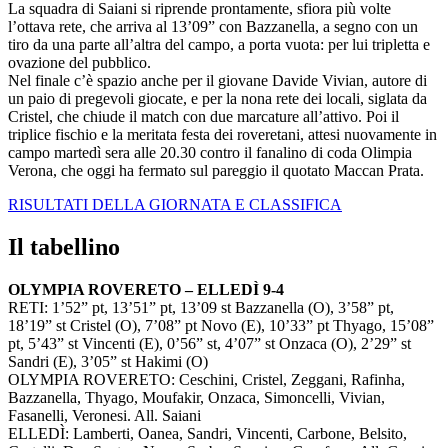
La squadra di Saiani si riprende prontamente, sfiora più volte
l’ottava rete, che arriva al 13’09” con Bazzanella, a segno con un
tiro da una parte all’altra del campo, a porta vuota: per lui tripletta e
ovazione del pubblico.
Nel finale c’è spazio anche per il giovane Davide Vivian, autore di
un paio di pregevoli giocate, e per la nona rete dei locali, siglata da
Cristel, che chiude il match con due marcature all’attivo. Poi il
triplice fischio e la meritata festa dei roveretani, attesi nuovamente in
campo martedì sera alle 20.30 contro il fanalino di coda Olimpia
Verona, che oggi ha fermato sul pareggio il quotato Maccan Prata.
RISULTATI DELLA GIORNATA E CLASSIFICA
Il tabellino
OLYMPIA ROVERETO – ELLEDÌ 9-4
RETI: 1’52” pt, 13’51” pt, 13’09 st Bazzanella (O), 3’58” pt,
18’19” st Cristel (O), 7’08” pt Novo (E), 10’33” pt Thyago, 15’08”
pt, 5’43” st Vincenti (E), 0’56” st, 4’07” st Onzaca (O), 2’29” st
Sandri (E), 3’05” st Hakimi (O)
OLYMPIA ROVERETO: Ceschini, Cristel, Zeggani, Rafinha,
Bazzanella, Thyago, Moufakir, Onzaca, Simoncelli, Vivian,
Fasanelli, Veronesi. All. Saiani
ELLEDÌ: Lamberti, Oanea, Sandri, Vincenti, Carbone, Belsito,