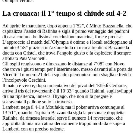
Olimpia Verona.
La cronaca: il 1° tempo si chiude sul 4-2
Ad aprire le marcature, dopo appena 1’52”, è Mirko Bazzanella, che
capitalizza l’assist di Rafinha e sigla il primo vantaggio dei padroni
di casa con una bellissima conclusione mancina, forte e precisa.
L’approccio al match dell’Olympia è ottimo e i locali raddoppiano al
minuto 3’58” grazie a un’azione tutta di marca trentina: Bazzanella
duetta con Cristel, che trova l’angolo giusto e fa esplodere il sempre
affollato PalaMarchetti.
Gli ospiti reagiscono e dimezzano le distanze al 7’08” con Novo,
che trova i giusti tempi per l’inserimento, messo davanti alla porta da
Vicenti: il numero 21 della squadra piemontese non sbaglia e fredda
l’incolpevole Ceschini.
Il match è vivo e, dopo un tentativo del pivot dell’Elledì Cerbone,
arriva il tris dei roveretani: è il 10’33” quando Hakimi, sugli sviluppi
di una ripartenza, innesca Thyago, che non si fa pregare e
scaraventa il pallone sotto la traversa.
Lamberti nega il 4-1 a Moufakir, ma il poker arriva comunque al
13’51”, quando l’ispirato Bazzanella sigla la personale doppietta:
Rafinha, da rimessa laterale, serve il numero 14 roveretano, che
approfitta di una marcatura decisamente troppo morbida e supera
Lamberti con un preciso radente.