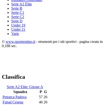
Serie A2 Élite
Serie B
Serie C1
Serie C2
Serie D
Under 19
Under 21
Varie
©
www.sportrentino.it
- strumenti per i siti sportivi - pagina creata in
0,188 sec.
Classifica
Serie A2 Elite: Girone A
Squadra
P
G
Petrarca Padova
57
26
Futsal Cesena
46
26