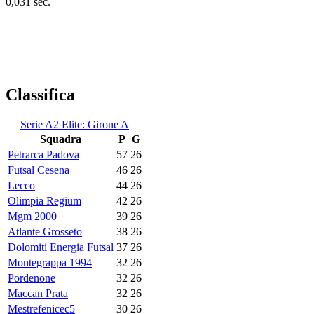
0,031 sec.
Classifica
Serie A2 Elite: Girone A
Squadra
P
G
Petrarca Padova
57
26
Futsal Cesena
46
26
Lecco
44
26
Olimpia Regium
42
26
Mgm 2000
39
26
Atlante Grosseto
38
26
Dolomiti Energia Futsal
37
26
Montegrappa 1994
32
26
Pordenone
32
26
Maccan Prata
32
26
Mestrefenicec5
30
26