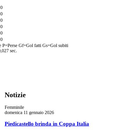
0
0
0
0
0
0
e
P=Perse
Gf=Gol fatti
Gs=Gol subiti
0,027 sec.
Notizie
Femminile
domenica 11 gennaio 2026
Piedicastello brinda in Coppa Italia