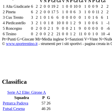
V
N
P
Gf
Gs
V
N
P
Gf
Gs
V
N
P
Gf
Gs
1
Alta Giudicarie
6
2
2
0
0
19
2
1
0
0
10
0
1
0
0
9
2
2
2
Pineta
6
2
2
0
0
17
5
1
0
0
6
3
1
0
0
11
2
2
3
Cus Trento
3
2
1
0
1
6
6
0
0
0
0
0
1
0
1
6
6
1
4
Piedicastello
3
2
1
0
1
8
10
0
0
1
2
9
1
0
0
6
1
-1
5
Roncegno
0
2
0
0
2
1
9
0
0
2
1
9
0
0
0
0
0
-6
6
Tesino
0
2
0
0
2
2
21
0
0
1
2
11
0
0
1
0
10
-4
Pt=Punti
G=Giocate
Mi=Media inglese
S=Sanzioni
V=Vinte
N=Null
©
www.sportrentino.it
- strumenti per i siti sportivi - pagina creata in 
Classifica
Serie A2 Elite: Girone A
Squadra
P
G
Petrarca Padova
57
26
Futsal Cesena
46
26