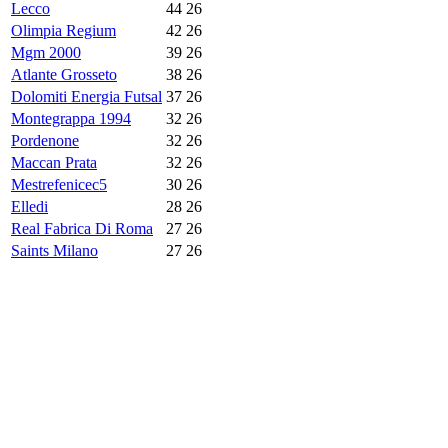
Lecco
44
26
Olimpia Regium
42
26
Mgm 2000
39
26
Atlante Grosseto
38
26
Dolomiti Energia Futsal
37
26
Montegrappa 1994
32
26
Pordenone
32
26
Maccan Prata
32
26
Mestrefenicec5
30
26
Elledi
28
26
Real Fabrica Di Roma
27
26
Saints Milano
27
26