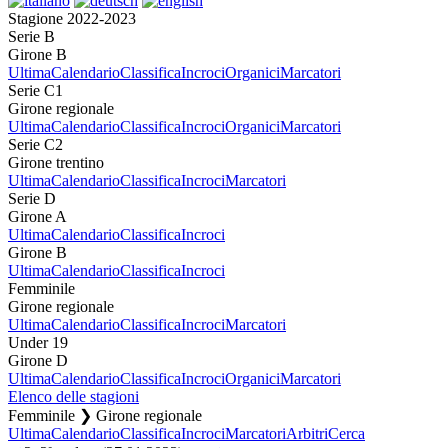
Stagione 2022-2023
Serie B
Girone B
Ultima
Calendario
Classifica
Incroci
Organici
Marcatori
Serie C1
Girone regionale
Ultima
Calendario
Classifica
Incroci
Organici
Marcatori
Serie C2
Girone trentino
Ultima
Calendario
Classifica
Incroci
Marcatori
Serie D
Girone A
Ultima
Calendario
Classifica
Incroci
Girone B
Ultima
Calendario
Classifica
Incroci
Femminile
Girone regionale
Ultima
Calendario
Classifica
Incroci
Marcatori
Under 19
Girone D
Ultima
Calendario
Classifica
Incroci
Organici
Marcatori
Elenco delle stagioni
Femminile ❯ Girone regionale
Ultima
Calendario
Classifica
Incroci
Marcatori
Arbitri
Cerca