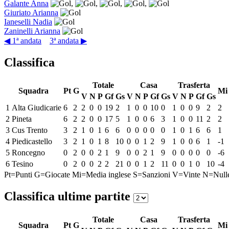
Galante Anna
,
,
,
,
Giuriato Arianna
Ianeselli Nadia
Zaninelli Arianna
◀ 1ª andata
3ª andata ▶
Classifica
Totale
Casa
Trasferta
Squadra
Pt
G
Mi
V
N
P
Gf
Gs
V
N
P
Gf
Gs
V
N
P
Gf
Gs
1
Alta Giudicarie
6
2
2
0
0
19
2
1
0
0
10
0
1
0
0
9
2
2
2
Pineta
6
2
2
0
0
17
5
1
0
0
6
3
1
0
0
11
2
2
3
Cus Trento
3
2
1
0
1
6
6
0
0
0
0
0
1
0
1
6
6
1
4
Piedicastello
3
2
1
0
1
8
10
0
0
1
2
9
1
0
0
6
1
-1
5
Roncegno
0
2
0
0
2
1
9
0
0
2
1
9
0
0
0
0
0
-6
6
Tesino
0
2
0
0
2
2
21
0
0
1
2
11
0
0
1
0
10
-4
Pt=Punti
G=Giocate
Mi=Media inglese
S=Sanzioni
V=Vinte
N=Null
Classifica ultime partite
Totale
Casa
Trasferta
Squadra
Pt
G
Mi