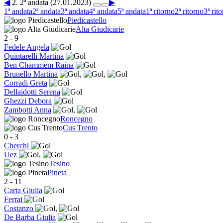
◀
2. 2ª andata (27.01.2023)
▶
1ª andata
2ª andata
3ª andata
4ª andata
5ª andata
1ª ritorno
2ª ritorno
3ª rit
Piedicastello
Alta Giudicarie
2
-
9
Fedele Angela
Quintarelli Martina
Ben Chammem Raina
Brunello Martina
,
,
Corradi Greta
Dellaidotti Serena
Ghezzi Debora
Zambotti Anna
,
Roncegno
Cus Trento
0
-
3
Cherchi
Uez
,
Tesino
Pineta
2
-
11
Carta Giulia
Ferrai
Costanzo
,
De Barba Giulia