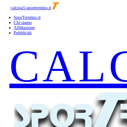
calcioa5.sportrentino.it
SporTrentino.it
Chi siamo
Affiliazione
Pubblicità