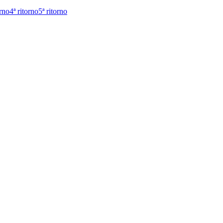
orno
4ª ritorno
5ª ritorno