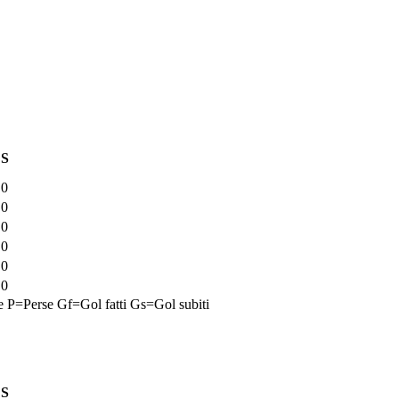
S
0
0
0
0
0
0
e
P=Perse
Gf=Gol fatti
Gs=Gol subiti
S